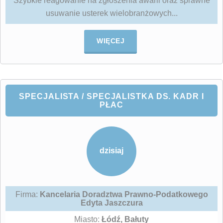
Szybkie reagowanie na zgłoszenia awarii oraz sprawne
usuwanie usterek wielobranżowych...
WIĘCEJ
SPECJALISTA / SPECJALISTKA DS. KADR I
PŁAC
dzisiaj
Firma:
Kancelaria Doradztwa Prawno-Podatkowego
Edyta Jaszczura
Miasto:
Łódź, Bałuty