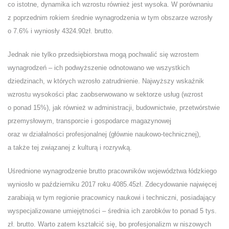
co istotne, dynamika ich wzrostu również jest wysoka. W porównaniu
z poprzednim rokiem średnie wynagrodzenia w tym obszarze wzrosły
o 7.6% i wyniosły 4324.90zł. brutto.
Jednak nie tylko przedsiębiorstwa mogą pochwalić się wzrostem
wynagrodzeń – ich podwyższenie odnotowano we wszystkich
dziedzinach, w których wzrosło zatrudnienie. Najwyższy wskaźnik
wzrostu wysokości płac zaobserwowano w sektorze usług (wzrost
o ponad 15%), jak również w administracji, budownictwie, przetwórstwie
przemysłowym, transporcie i gospodarce magazynowej
oraz w działalności profesjonalnej (głównie naukowo-technicznej),
a także tej związanej z kulturą i rozrywką.
Uśrednione wynagrodzenie brutto pracowników województwa łódzkiego
wyniosło w październiku 2017 roku 4085.45zł. Zdecydowanie najwięcej
zarabiają w tym regionie pracownicy naukowi i techniczni, posiadający
wyspecjalizowane umiejętności – średnia ich zarobków to ponad 5 tys.
zł. brutto. Warto zatem kształcić się, bo profesjonalizm w niszowych