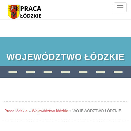
Toggle
naviga
WOJEWÓDZTWO ŁÓDZKIE
Praca łódzkie
»
Województwo łódzkie
»
WOJEWÓDZTWO ŁÓDZKIE