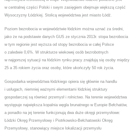
w centralnej części Polski i swym zasięgiem obejmuje większą część
Wysoczyzny Łódzkiej. Stolicą województwa jest miasto Łódź.
Poziom bezrobocia w województwie łódzkim można uznać za średni,
jako że na podstawie danych GUS ze stycznia 2013r. stopa bezrobocia
w tym regionie jest wyższa od stopy bezrobocia w całej Polsce
o zaledwie 0,6%. W strukturze wiekowej osób bezrobotnych
w najgorszej sytuacji na łódzkim rynku pracy znajdują się osoby między
25 a 35 rokiem życia oraz osoby, które ukończyły 50 rok życia.
Gospodarka województwa łódzkiego opiera się głównie na handlu
i usługach, niemniej ważnymi elementami łódzkiej struktury
gospodarczej są również przemysł i rolnictwo. Na terenie województwa
występuje największa kopalnia węgla brunatnego w Europie Bełchatów,
a ponadto na jej terenie funkcjonują dwa duże okręgi przemysłowe:
Łódzki Okręg Przemysłowy i Piotrkowsko-Bełchatowski Okręg
Przemysłowy, stanowiący miejsce lokalizacji przemysłu