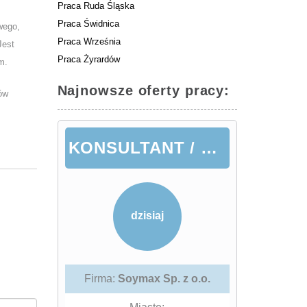
Praca Ruda Śląska
Praca Świdnica
wego,
Praca Września
Jest
Praca Żyrardów
m.
Najnowsze oferty pracy:
ów
KONSULTANT / KONSULTANTKA DS. ŻYWIENIA
dzisiaj
Firma:
Soymax Sp. z o.o.