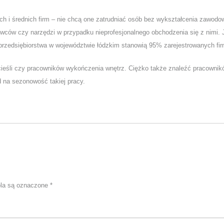
ych i średnich firm – nie chcą one zatrudniać osób bez wykształcenia zawodo
owców czy narzędzi w przypadku nieprofesjonalnego obchodzenia się z nimi. 
oprzedsiębiorstwa w województwie łódzkim stanowią 95% zarejestrowanych fir
cieśli czy pracowników wykończenia wnętrz. Ciężko także znaleźć pracownik
d na sezonowość takiej pracy.
la są oznaczone
*