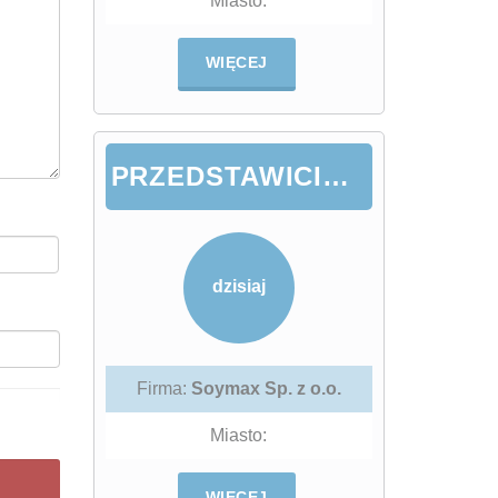
Miasto:
WIĘCEJ
PRZEDSTAWICIELKA / PRZEDSTAWICIEL HANDLOWY DS. ŻYWIENIA ZWIERZĄT
dzisiaj
Firma:
Soymax Sp. z o.o.
Miasto:
WIĘCEJ