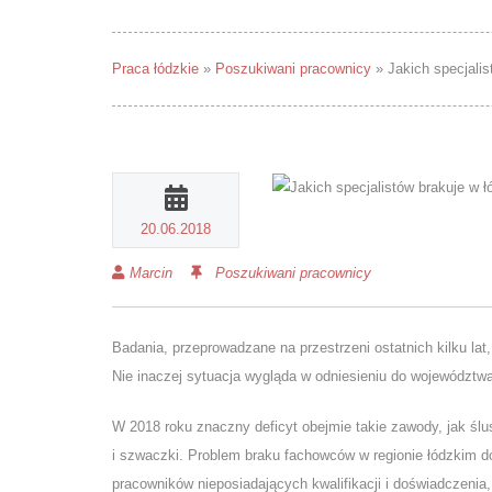
Praca łódzkie
»
Poszukiwani pracownicy
»
Jakich specjali
20.06.2018
Marcin
Poszukiwani pracownicy
Badania, przeprowadzane na przestrzeni ostatnich kilku la
Nie inaczej sytuacja wygląda w odniesieniu do województwa
W 2018 roku znaczny deficyt obejmie takie zawody, jak śl
i szwaczki. Problem braku fachowców w regionie łódzkim d
pracowników nieposiadających kwalifikacji i doświadczenia