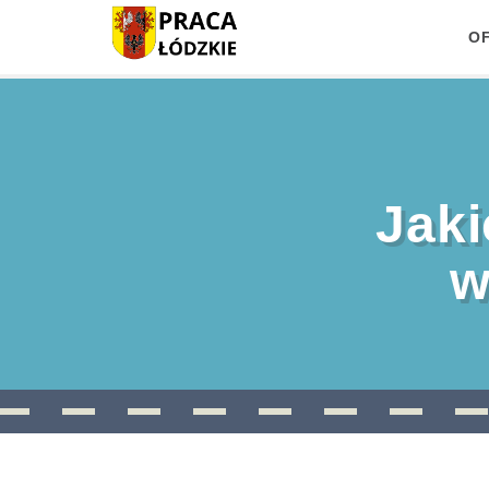
O
Jaki
w