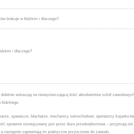
stów brakuje w łódzkim i dlaczego?
t, dobitnie wskazują na niewystarczającą ilość absolwentów szkół zawodowych
 łódzkiego.
usarze, spawacze, blacharze, mechanicy samochodowi, operatorzy koparko-ł
ość sprawnie rozwiązywany jest przez duże przedsiębiorstwa – przyjmują oni
, a następnie zapewniają im praktyczne przyuczenie do zawodu.