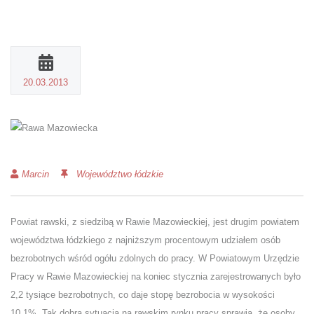
20.03.2013
Marcin
Województwo łódzkie
Powiat rawski, z siedzibą w Rawie Mazowieckiej, jest drugim powiatem
województwa łódzkiego z najniższym procentowym udziałem osób
bezrobotnych wśród ogółu zdolnych do pracy. W Powiatowym Urzędzie
Pracy w Rawie Mazowieckiej na koniec stycznia zarejestrowanych było
2,2 tysiące bezrobotnych, co daje stopę bezrobocia w wysokości
10,1%. Tak dobra sytuacja na rawskim rynku pracy sprawia, że osoby